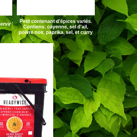
Petit contenant d'épices variés.
ervir '
Contiens: cayenne, sel d'ail,
poivre noir, paprika, sel, et curry