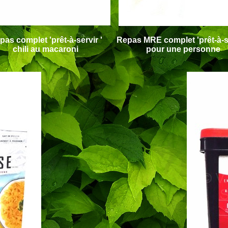
pas
complet '
prêt-à-servir '
Repas MRE
complet '
prêt-à-s
chili au macaroni
pour une personne