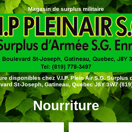
Magasin de surplus militaire
ure disponibles chez V.I.P. Plein Air S.G. Surplus
vard St-Joseph, Gatineau, Quebec J8Y 3W7 (819
Nourriture