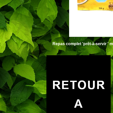
Repas
complet '
prêt-à-servir '