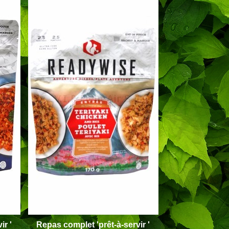
ir '
Repas
complet '
prêt-à-servir '