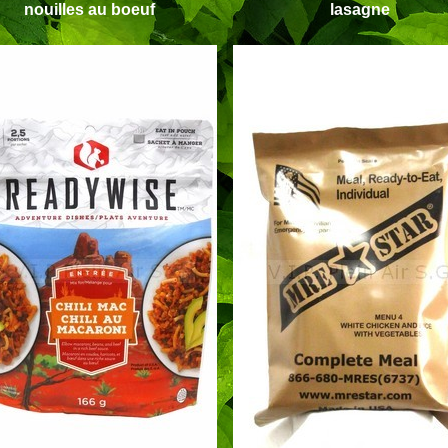
nouilles au boeuf
lasagne