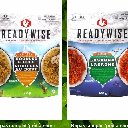
pas
complet '
prêt-à-servir '
Repas
complet '
prêt-à-serv